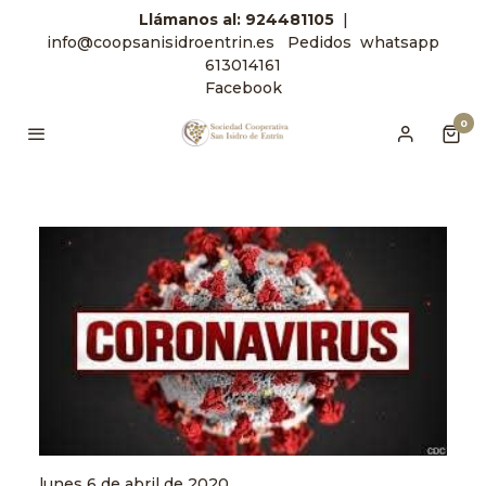
Llámanos
al: 924481105
|
info@coopsanisidroentrin.es
Pedidos
whatsapp
613014161
Facebook
0
lunes 6 de abril de 2020