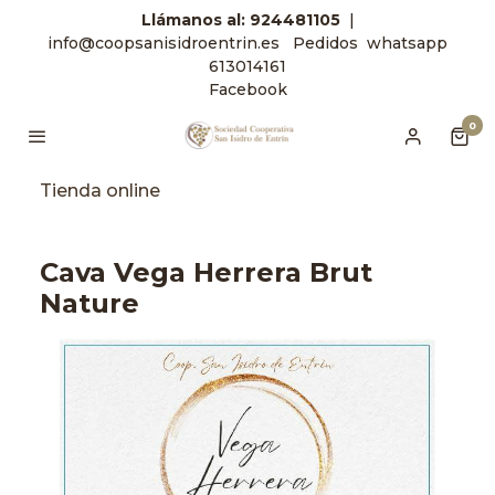
Llámanos
al: 924481105
|
info@coopsanisidroentrin.es
Pedidos
whatsapp
613014161
Facebook
0
Tienda online
Cava Vega Herrera Brut
Nature