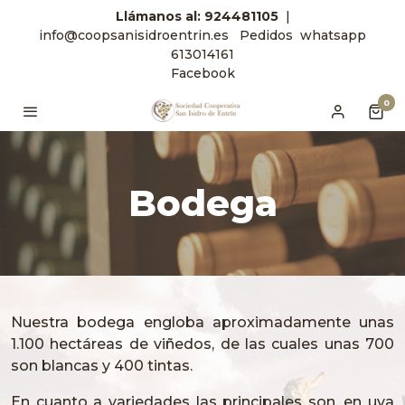
Llámanos
al: 924481105
|
info@coopsanisidroentrin.es
Pedidos
whatsapp
613014161
Facebook
0
Bodega
Nuestra bodega engloba aproximadamente unas
1.100 hectáreas de viñedos, de las cuales unas 700
son blancas y 400 tintas.
En cuanto a variedades las principales son, en uva